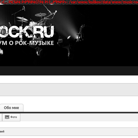
‹С… РїСЂРё Р·Р°РїРёСЃРё РІ С„Р°Р№Р»: /var/www/kulikov/data/www/music-roc
Обо мне
Фото
твий