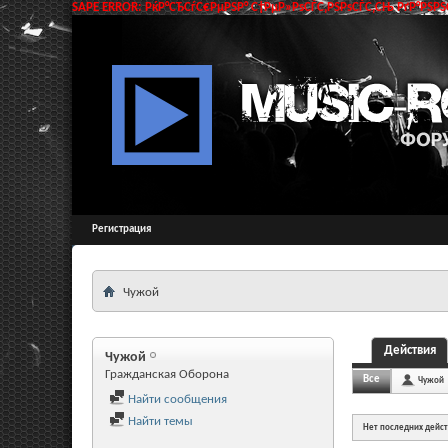
SAPE ERROR: РќР°СЂСѓС€РµРЅР° С†РµР»РѕСЃС‚РЅРѕСЃС‚СЊ РґР°РЅРЅС
Регистрация
Чужой
Действия
Чужой
Гражданская Оборона
Все
Чужой
Найти сообщения
Найти темы
Нет последних дейс