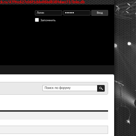
k.ru/47f9cc627c06f1cbb4f6bd8389dacc73/links.db
Запомнить