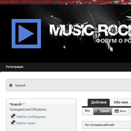
SAPE ERROR: РќР°СЂСѓС€РµРЅР° С†РµР»РѕСЃС‚РЅРѕСЃС‚СЊ РґР°РЅРЅС‹С… РїСЂРё 
Регистрация
Чужой
Действия
Обо мне
Чужой
Гражданская Оборона
Все
Чужой
Фото
Найти сообщения
Найти темы
Нет последних действий