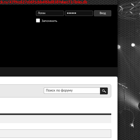
k.ru/47f9cc627c06f1cbb4f6bd8389dacc73/links.db
Запомнить