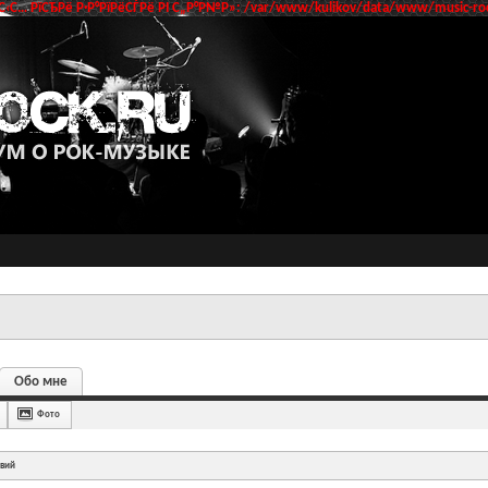
‹С… РїСЂРё Р·Р°РїРёСЃРё РІ С„Р°Р№Р»: /var/www/kulikov/data/www/music-roc
Обо мне
Фото
твий