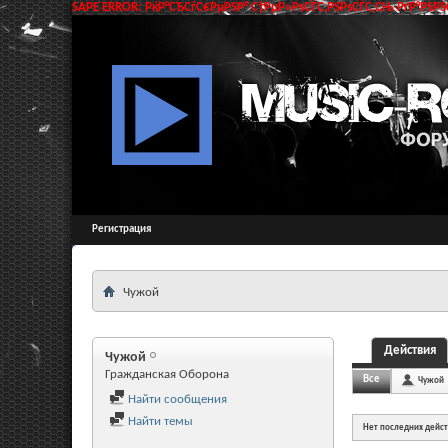
SAPE ERROR: РќР°СЂСѓС€РµРЅР° С†РµР»РѕСЃС‚РЅРѕСЃС‚СЊ РґР°РЅРЅС
Регистрация
Чужой
Действия
Чужой
Гражданская Оборона
Все
Чужой
Найти сообщения
Найти темы
Нет последних дейс