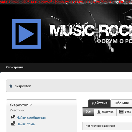
SAPE ERROR: РќР°СЂСѓС€РµРЅР° С†РµР»РѕСЃС‚РЅРѕСЃС‚СЊ РґР°РЅРЅС‹С… РїСЂРё 
Регистрация
skapovton
Действия
Обо мне
skapovton
Участник
Все
skapovton
Фото
Найти сообщения
Найти темы
Нет последних действий