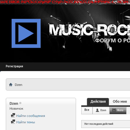
SAPE ERROR: РќР°СЂСѓС€РµРЅР° С†РµР»РѕСЃС‚РЅРѕСЃС‚СЊ РґР°РЅРЅС‹С… РїСЂРё 
Регистрация
Dzen
Действия
Обо мне
Dzen
Новичок
Все
Dzen
Фото
Найти сообщения
Найти темы
Нет последних действий