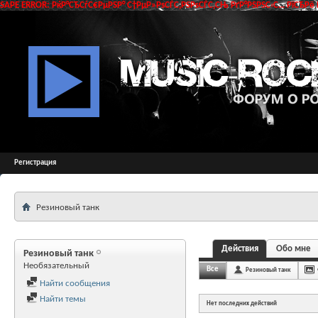
SAPE ERROR: РќР°СЂСѓС€РµРЅР° С†РµР»РѕСЃС‚РЅРѕСЃС‚СЊ РґР°РЅРЅС‹С… РїСЂРё 
Регистрация
Резиновый танк
Действия
Обо мне
Резиновый танк
Необязательный
Все
Резиновый танк
Найти сообщения
Найти темы
Нет последних действий