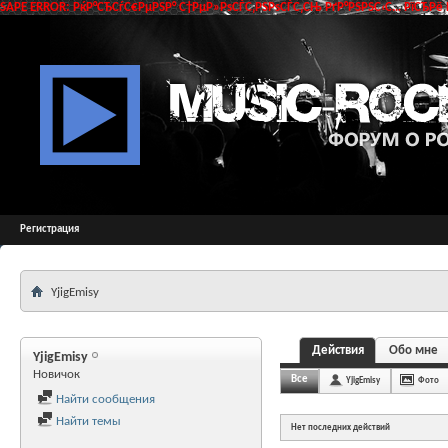
SAPE ERROR: РќР°СЂСѓС€РµРЅР° С†РµР»РѕСЃС‚РЅРѕСЃС‚СЊ РґР°РЅРЅС‹С… РїСЂРё 
Регистрация
YjigEmisy
Действия
Обо мне
YjigEmisy
Новичок
Все
YjigEmisy
Фото
Найти сообщения
Найти темы
Нет последних действий