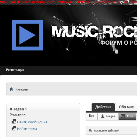
SAPE ERROR: РќР°СЂСѓС€РµРЅР° С†РµР»РѕСЃС‚РЅРѕСЃС‚СЊ РґР°РЅРЅС‹С… РїСЂРё 
Регистрация
K-regen
Действия
Обо мне
K-regen
Участник
Все
K-regen
Фото
Найти сообщения
Найти темы
Нет последних действий