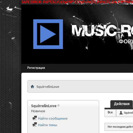
SAPE ERROR: РќР°СЂСѓС€РµРЅР° С†РµР»РѕСЃС‚РЅРѕСЃС‚СЊ РґР°РЅРЅС
Регистрация
SquirrelinLove
Действия
SquirrelinLove
Новичок
Все
Squirre
Найти сообщения
Найти темы
Нет последних дейс