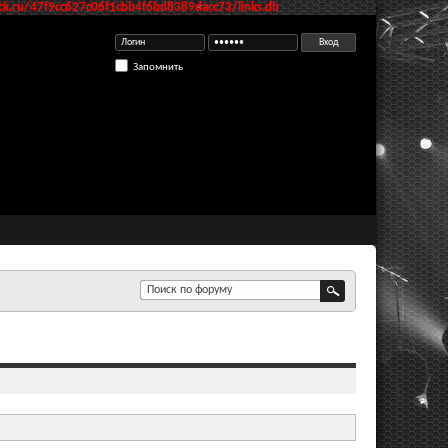
k.ru/47f9cc627c06f1cbb4f6bd8389dacc73/links.db
Запомнить