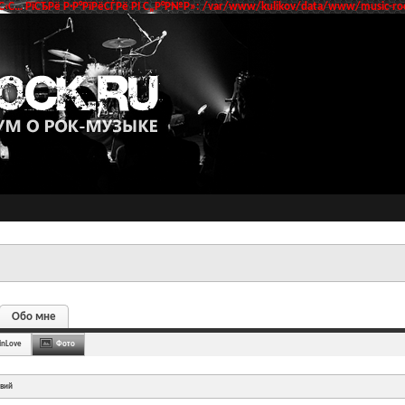
‹С… РїСЂРё Р·Р°РїРёСЃРё РІ С„Р°Р№Р»: /var/www/kulikov/data/www/music-roc
Обо мне
linLove
Фото
твий