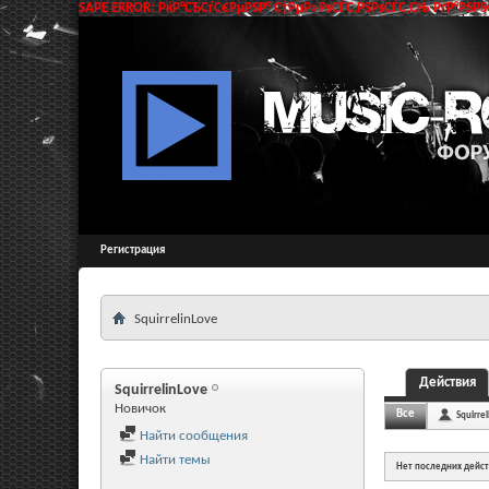
SAPE ERROR: РќР°СЂСѓС€РµРЅР° С†РµР»РѕСЃС‚РЅРѕСЃС‚СЊ РґР°РЅРЅС
Регистрация
SquirrelinLove
Действия
SquirrelinLove
Новичок
Все
Squirre
Найти сообщения
Найти темы
Нет последних дейс