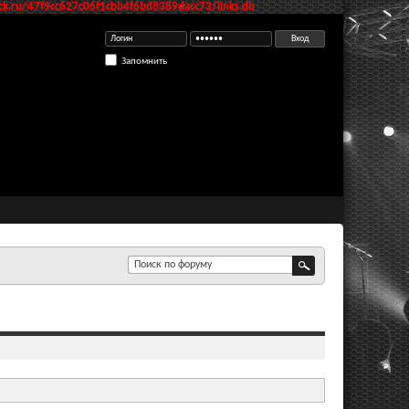
k.ru/47f9cc627c06f1cbb4f6bd8389dacc73/links.db
Запомнить