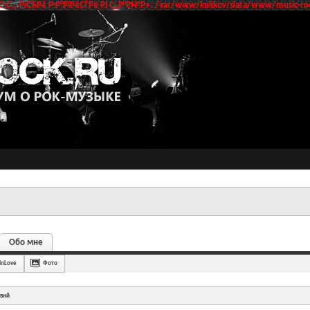
‹С… РїСЂРё Р·Р°РїРёСЃРё РІ С„Р°Р№Р»: /var/www/kulikov/data/www/music-roc
Обо мне
linLove
Фото
твий