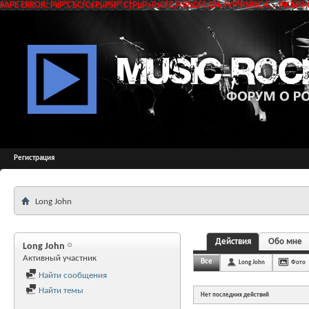
SAPE ERROR: РќР°СЂСѓС€РµРЅР° С†РµР»РѕСЃС‚РЅРѕСЃС‚СЊ РґР°РЅРЅС‹С… РїСЂРё 
Регистрация
Long John
Действия
Обо мне
Long John
Активный участник
Все
Long John
Фото
Найти сообщения
Найти темы
Нет последних действий