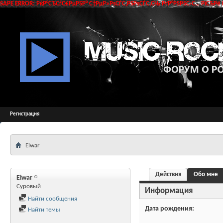
SAPE ERROR: РќР°СЂСѓС€РµРЅР° С†РµР»РѕСЃС‚РЅРѕСЃС‚СЊ РґР°РЅРЅС‹С… РїСЂРё 
Регистрация
Elwar
Действия
Обо мне
Elwar
Суровый
Информация
Найти сообщения
Дата рождения
Найти темы