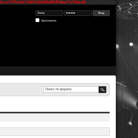
k.ru/47f9cc627c06f1cbb4f6bd8389dacc73/links.db
Запомнить