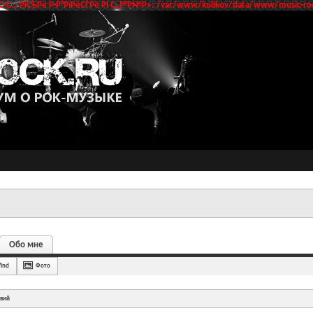
‹С… РїСЂРё Р·Р°РїРёСЃРё РІ С„Р°Р№Р»: /var/www/kulikov/data/www/music-roc
Обо мне
Wind
Фото
твий