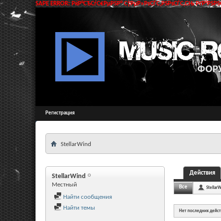
SAPE ERROR: РќР°СЂСѓС€РµРЅР° С†РµР»РѕСЃС‚РЅРѕСЃС‚СЊ РґР°РЅРЅС
Регистрация
StellarWind
Действия
StellarWind
Местный
Все
Stellar
Найти сообщения
Найти темы
Нет последних дейс