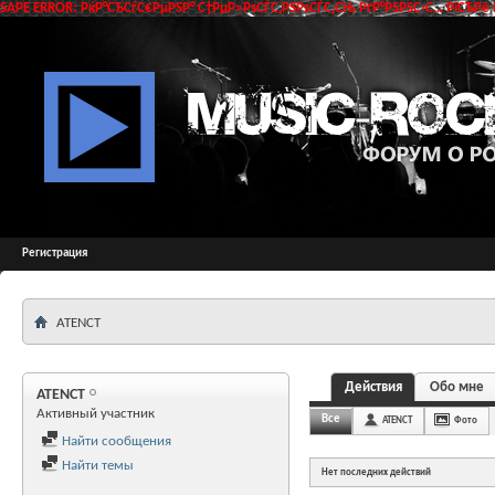
SAPE ERROR: РќР°СЂСѓС€РµРЅР° С†РµР»РѕСЃС‚РЅРѕСЃС‚СЊ РґР°РЅРЅС‹С… РїСЂРё 
Регистрация
ATENCT
Действия
Обо мне
ATENCT
Активный участник
Все
ATENCT
Фото
Найти сообщения
Найти темы
Нет последних действий