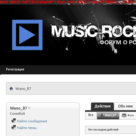
SAPE ERROR: РќР°СЂСѓС€РµРЅР° С†РµР»РѕСЃС‚РЅРѕСЃС‚СЊ РґР°РЅРЅС‹С… РїСЂРё 
Регистрация
Wano_87
Действия
Обо мне
Wano_87
Сонибой
Все
Wano_87
Фото
Найти сообщения
Найти темы
Нет последних действий