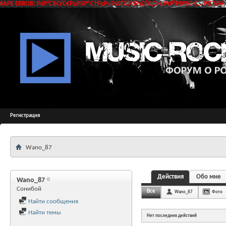
SAPE ERROR: РќР°СЂСѓС€РµРЅР° С†РµР»РѕСЃС‚РЅРѕСЃС‚СЊ РґР°РЅРЅС‹С… РїСЂРё 
Регистрация
Wano_87
Действия
Обо мне
Wano_87
Сонибой
Все
Wano_87
Фото
Найти сообщения
Найти темы
Нет последних действий