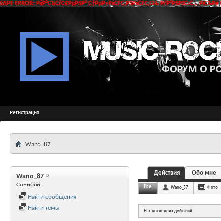
SAPE ERROR: РќР°СЂСѓС€РµРЅР° С†РµР»РѕСЃС‚РЅРѕСЃС‚СЊ РґР°РЅРЅС‹С… РїСЂРё 
Регистрация
Wano_87
Действия
Обо мне
Wano_87
Сонибой
Все
Wano_87
Фото
Найти сообщения
Найти темы
Нет последних действий