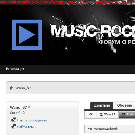
SAPE ERROR: РќР°СЂСѓС€РµРЅР° С†РµР»РѕСЃС‚РЅРѕСЃС‚СЊ РґР°РЅРЅС‹С… РїСЂРё 
Регистрация
Wano_87
Действия
Обо мне
Wano_87
Сонибой
Все
Wano_87
Фото
Найти сообщения
Найти темы
Нет последних действий