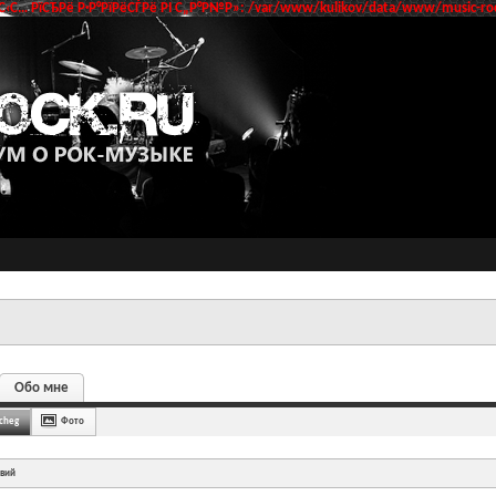
‹С… РїСЂРё Р·Р°РїРёСЃРё РІ С„Р°Р№Р»: /var/www/kulikov/data/www/music-roc
Обо мне
cheg
Фото
твий