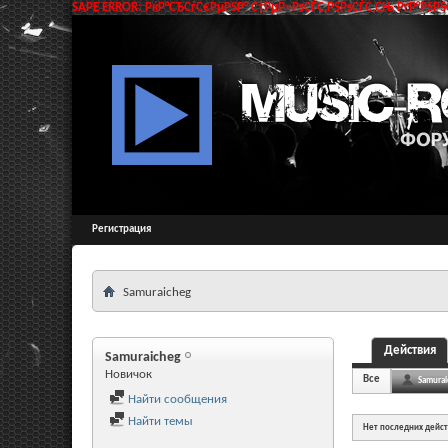
SAPE ERROR: РќР°СЂСѓС€РµРЅР° С†РµР»РѕСЃС‚РЅРѕСЃС‚СЊ РґР°РЅРЅС
Регистрация
Samuraicheg
Действия
Samuraicheg
Новичок
Все
Samurai
Найти сообщения
Найти темы
Нет последних дейс