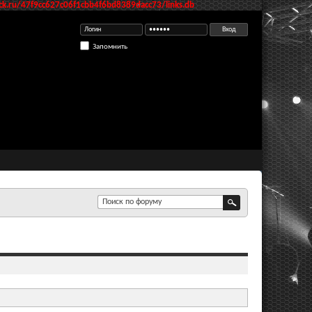
k.ru/47f9cc627c06f1cbb4f6bd8389dacc73/links.db
Запомнить