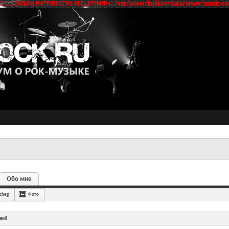
‹С… РїСЂРё Р·Р°РїРёСЃРё РІ С„Р°Р№Р»: /var/www/kulikov/data/www/music-roc
Обо мне
cheg
Фото
твий