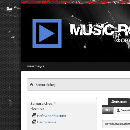
SAPE ERROR: РќР°СЂСѓС€РµРЅР° С†РµР»РѕСЃС‚РЅРѕСЃС‚СЊ РґР°РЅРЅС
Регистрация
Samuraicheg
Действия
Samuraicheg
Новичок
Все
Samurai
Найти сообщения
Найти темы
Нет последних дейс