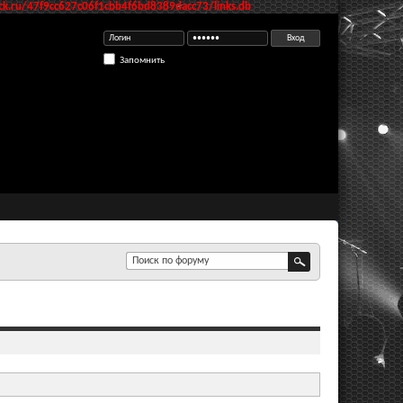
k.ru/47f9cc627c06f1cbb4f6bd8389dacc73/links.db
Запомнить