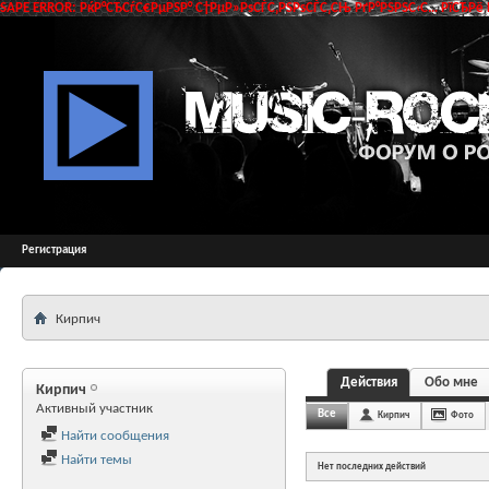
SAPE ERROR: РќР°СЂСѓС€РµРЅР° С†РµР»РѕСЃС‚РЅРѕСЃС‚СЊ РґР°РЅРЅС‹С… РїСЂРё 
Регистрация
Кирпич
Действия
Обо мне
Кирпич
Активный участник
Все
Кирпич
Фото
Найти сообщения
Найти темы
Нет последних действий