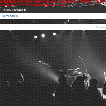
SAPE ERROR: РќР°СЂСѓС€РµРЅР° С†РµР»РѕСЃС‚РЅРѕСЃС‚СЊ РґР°РЅРЅС‹С… РїСЂРё
rock.ru/47f9cc627c06f1cbb4f6bd8389dacc73/links.db
Авторы сообщений
Komandarm
Перейти