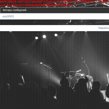
SAPE ERROR: РќР°СЂСѓС€РµРЅР° С†РµР»РѕСЃС‚РЅРѕСЃС‚СЊ РґР°РЅРЅС‹С… РїСЂРё
rock.ru/47f9cc627c06f1cbb4f6bd8389dacc73/links.db
Авторы сообщений
ooz2003
Перейти