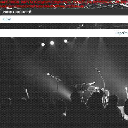
SAPE ERROR: РќР°СЂСѓС€РµРЅР° С†РµР»РѕСЃС‚РЅРѕСЃС‚СЊ РґР°РЅРЅС‹С… РїСЂРё
rock.ru/47f9cc627c06f1cbb4f6bd8389dacc73/links.db
Авторы сообщений
kinad
Перейти