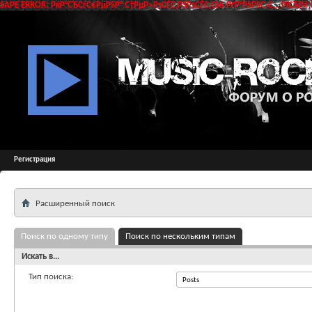
SAPE ERROR: РќР°СЂСѓС€РµРЅР° С†РµР»РѕСЃС‚РЅРѕСЃС‚СЊ РґР°РЅРЅС‹С… РїСЂРё 
Регистрация
Расширенный поиск
Поиск по одному типу
Поиск по нескольким типам
Искать в...
Тип поиска: