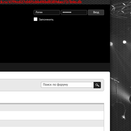
k.ru/47f9cc627c06f1cbb4f6bd8389dacc73/links.db
Запомнить