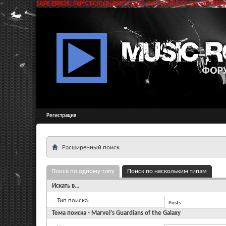
SAPE ERROR: РќР°СЂСѓС€РµРЅР° С†РµР»РѕСЃС‚РЅРѕСЃС‚СЊ РґР°РЅРЅС
Регистрация
Расширенный поиск
Поиск по одному типу
Поиск по нескольким типам
Искать в...
Тип поиска:
Тема поиска - Marvel's Guardians of the Galaxy