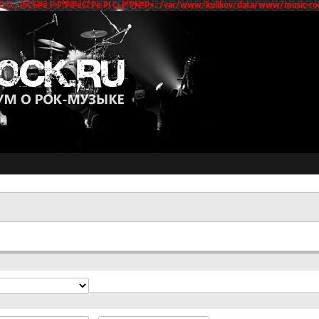
‹С… РїСЂРё Р·Р°РїРёСЃРё РІ С„Р°Р№Р»: /var/www/kulikov/data/www/music-roc