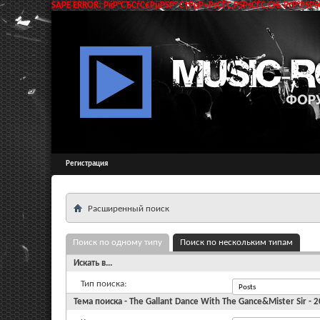
SAPE ERROR: РќР°СЂСѓС€РµРЅР° С†РµР»РѕСЃС‚РЅРѕСЃС‚СЊ РґР°РЅРЅС
Регистрация
Расширенный поиск
Поиск по одному типу
Поиск по нескольким типам
Искать в...
Тип поиска:
Тема поиска - The Gallant Dance With The Gance&Mister Sir - 