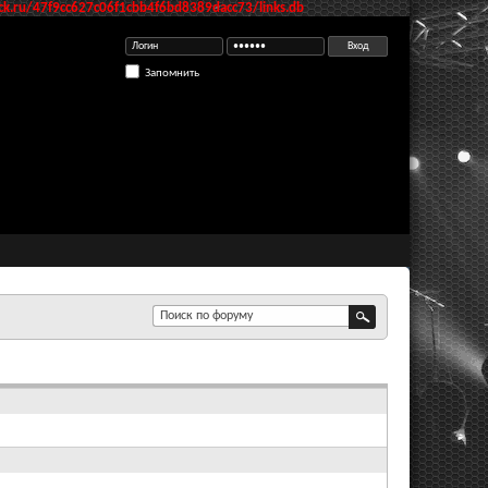
k.ru/47f9cc627c06f1cbb4f6bd8389dacc73/links.db
Запомнить