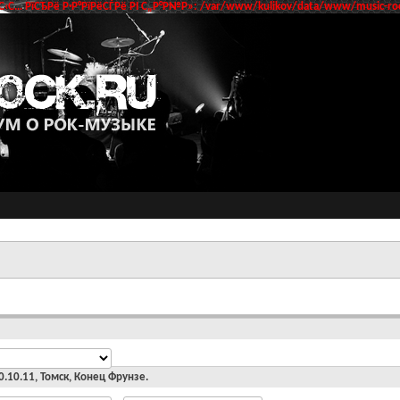
‹С… РїСЂРё Р·Р°РїРёСЃРё РІ С„Р°Р№Р»: /var/www/kulikov/data/www/music-roc
20.10.11, Томск, Конец Фрунзе.