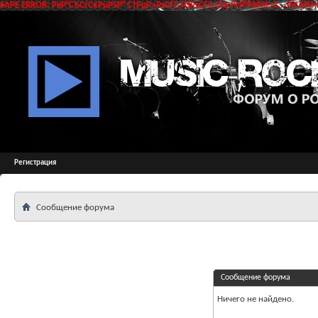
SAPE ERROR: РќР°СЂСѓС€РµРЅР° С†РµР»РѕСЃС‚РЅРѕСЃС‚СЊ РґР°РЅРЅС‹С… РїСЂРё 
Регистрация
Сообщение форума
Сообщение форума
Ничего не найдено.