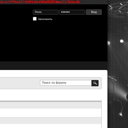
k.ru/47f9cc627c06f1cbb4f6bd8389dacc73/links.db
Запомнить