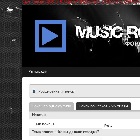
SAPE ERROR: РќР°СЂСѓС€РµРЅР° С†РµР»РѕСЃС‚РЅРѕСЃС‚СЊ РґР°РЅРЅС
Регистрация
Расширенный поиск
Поиск по одному типу
Поиск по нескольким типам
Искать в...
Тип поиска:
Тема поиска - Что вы делали сегодня?