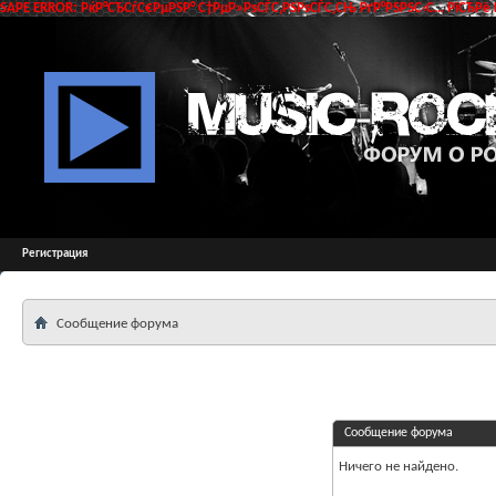
SAPE ERROR: РќР°СЂСѓС€РµРЅР° С†РµР»РѕСЃС‚РЅРѕСЃС‚СЊ РґР°РЅРЅС‹С… РїСЂРё 
Регистрация
Сообщение форума
Сообщение форума
Ничего не найдено.