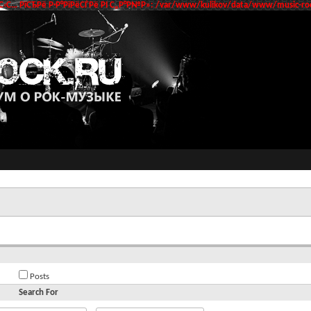
‹С… РїСЂРё Р·Р°РїРёСЃРё РІ С„Р°Р№Р»: /var/www/kulikov/data/www/music-roc
Posts
Search For