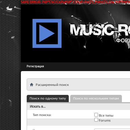
SAPE ERROR: РќР°СЂСѓС€РµРЅР° С†РµР»РѕСЃС‚РЅРѕСЃС‚СЊ РґР°РЅРЅС
Регистрация
Расширенный поиск
Поиск по одному типу
Поиск по нескольким типам
Искать в...
Тип поиска:
Все типы
Forums