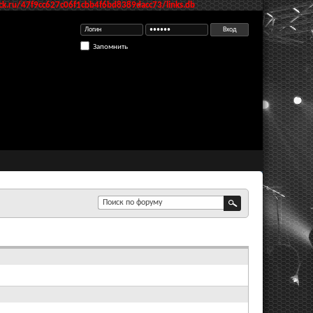
k.ru/47f9cc627c06f1cbb4f6bd8389dacc73/links.db
Запомнить