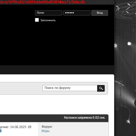
k.ru/47f9cc627c06f1cbb4f6bd8389dacc73/links.db
Запомнить
На поиск затрачено
0.02
сек.
Форум:
ение: 14.06.2025
18:48
Игры