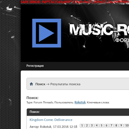
SAPE ERROR: РќР°СЂСѓС€РµРЅР° С†РµР»РѕСЃС‚РЅРѕСЃС‚СЊ РґР°РЅРЅС
Регистрация
Поиск
→
Результаты поиска
Поиск:
Type: Forum Threads; Пользователь:
Rokotuk
; Ключевые слова:
Поиск
:
Kingdom Come: Deliverance
1
2
3
4
5
6
7
8
9
10
Автор: Rokotuk, 17.03.2016 12:18