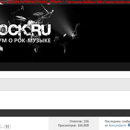
‹С… РїСЂРё Р·Р°РїРёСЃРё РІ С„Р°Р№Р»: /var/www/kulikov/data/www/music-roc
Ответов:
326
Последнее сообщ
Просмотров: 166,808
от
Komandarm
...
11