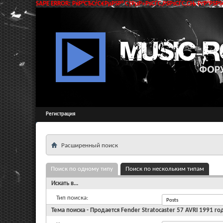
SAPE ERROR: РќР°СЂСѓС€РµРЅР° С†РµР»РѕСЃС‚РЅРѕСЃС‚СЊ РґР°РЅРЅС
Регистрация
Расширенный поиск
Поиск по одному типу
Поиск по нескольким типам
Искать в...
Тип поиска:
Тема поиска - Продается Fender Stratocaster 57 AVRI 1991 го