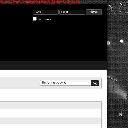
k.ru/47f9cc627c06f1cbb4f6bd8389dacc73/links.db
Запомнить