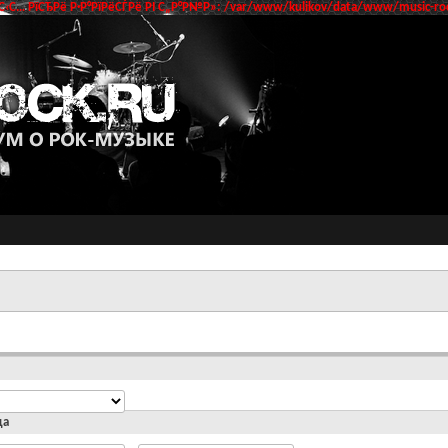
‹С… РїСЂРё Р·Р°РїРёСЃРё РІ С„Р°Р№Р»: /var/www/kulikov/data/www/music-roc
да