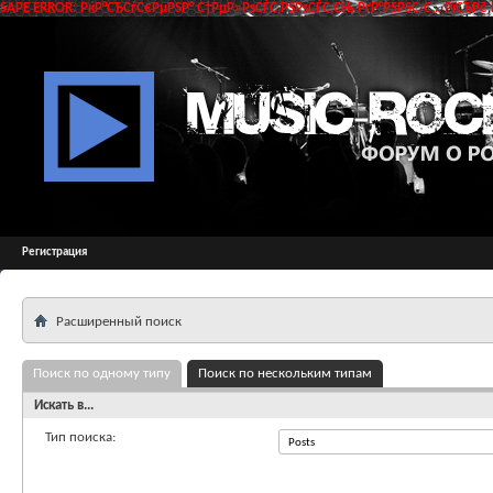
SAPE ERROR: РќР°СЂСѓС€РµРЅР° С†РµР»РѕСЃС‚РЅРѕСЃС‚СЊ РґР°РЅРЅС‹С… РїСЂРё 
Регистрация
Расширенный поиск
Поиск по одному типу
Поиск по нескольким типам
Искать в...
Тип поиска: