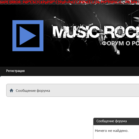
SAPE ERROR: РќР°СЂСѓС€РµРЅР° С†РµР»РѕСЃС‚РЅРѕСЃС‚СЊ РґР°РЅРЅС‹С… РїСЂРё 
Регистрация
Сообщение форума
Сообщение форума
Ничего не найдено.