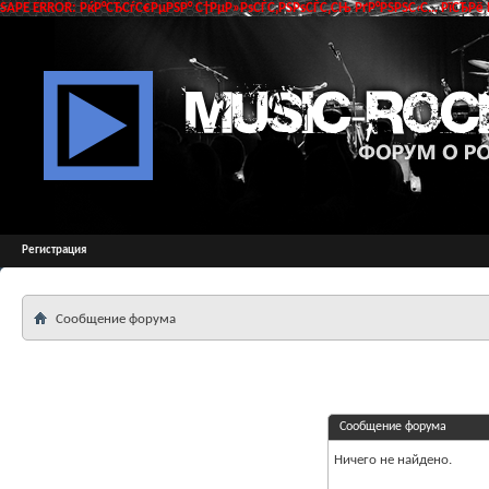
SAPE ERROR: РќР°СЂСѓС€РµРЅР° С†РµР»РѕСЃС‚РЅРѕСЃС‚СЊ РґР°РЅРЅС‹С… РїСЂРё 
Регистрация
Сообщение форума
Сообщение форума
Ничего не найдено.