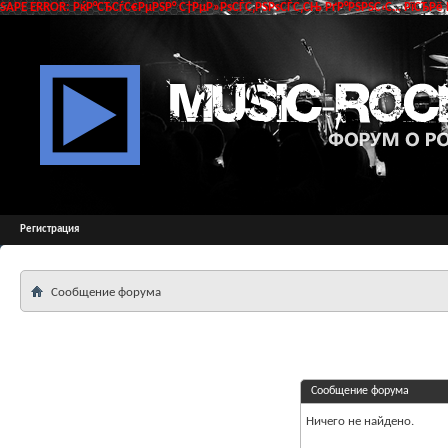
SAPE ERROR: РќР°СЂСѓС€РµРЅР° С†РµР»РѕСЃС‚РЅРѕСЃС‚СЊ РґР°РЅРЅС‹С… РїСЂРё 
Регистрация
Сообщение форума
Сообщение форума
Ничего не найдено.