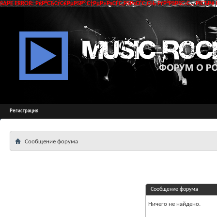
SAPE ERROR: РќР°СЂСѓС€РµРЅР° С†РµР»РѕСЃС‚РЅРѕСЃС‚СЊ РґР°РЅРЅС‹С… РїСЂРё 
Регистрация
Сообщение форума
Сообщение форума
Ничего не найдено.