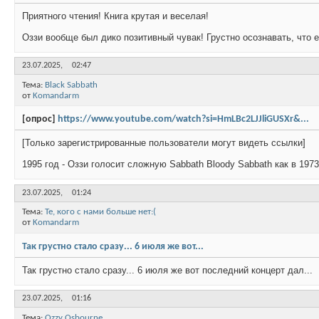
Приятного чтения! Книга крутая и веселая!
Оззи вообще был дико позитивный чувак! Грустно осознавать, что е
23.07.2025,
02:47
Тема:
Black Sabbath
от
Komandarm
[опрос]
https://www.youtube.com/watch?si=HmLBc2LJJliGUSXr&...
[Только зарегистрированные пользователи могут видеть ссылки]
1995 год - Оззи голосит сложную Sabbath Bloody Sabbath как в 1973
23.07.2025,
01:24
Тема:
Те, кого с нами больше нет:(
от
Komandarm
Так грустно стало сразу... 6 июля же вот...
Так грустно стало сразу... 6 июля же вот последний концерт дал...
23.07.2025,
01:16
Тема:
Ozzy Osbourne