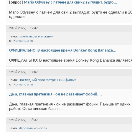
[опрос]
Mario Odyssey с патчем для свич2 выглядит, будто...
Mario Odyssey с патчем для свич2 выглядит, будто её сделали в 20
сделали.
20.06.2025,
12:47
Тема:
Какие игры мы ждём
от
Komandarm
ОФИЦИАЛЬНО: В настоящее время Donkey Kong Bananza...
ОФИЦИАЛЬНО: В настоящее время Donkey Kong Bananza является с
19.06.2025,
17:07
Тема:
Последний просмотренный фильм
от
Komandarm
Да-а, главная претензия - он не развивает фобий....
Да-а, главная претензия - он не развивает фобий. Раньше от одних
работе Останкинская башня...
19.06.2025,
16:37
Тема:
Игровые консоли