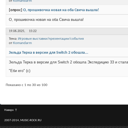
от
Komandarm
[опрос]
О, прошивочка новая на оба Свича вышла!
О, прошивочка новая на оба Свича вышла!
19.06.2025,
15:22
Тема:
Игровые выставки/презентации/события
от
Komandarm
Зельда Терка в версии для Switch 2 обошла...
Зельда Терка в версии для Switch 2 обошла Экспедицию 33 и стала
"Еби его" (с)
Показано с 1 по 30 из 100
Наверх
↑
2007-2014, MUSIC-ROCK.RU