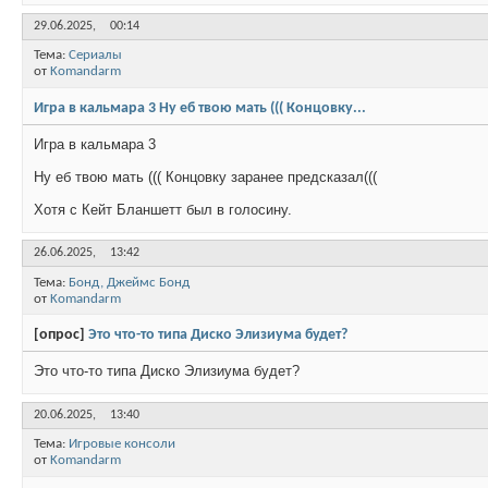
29.06.2025,
00:14
Тема:
Сериалы
от
Komandarm
Игра в кальмара 3 Ну еб твою мать ((( Концовку...
Игра в кальмара 3
Ну еб твою мать ((( Концовку заранее предсказал(((
Хотя с Кейт Бланшетт был в голосину.
26.06.2025,
13:42
Тема:
Бонд, Джеймс Бонд
от
Komandarm
[опрос]
Это что-то типа Диско Элизиума будет?
Это что-то типа Диско Элизиума будет?
20.06.2025,
13:40
Тема:
Игровые консоли
от
Komandarm