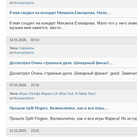
от
Komandarm
8 мая сходил на концерт Михаила Елизарова. Мало...
8 мая сходил на концерт Михаила Елизарова. Мало что у него знаю
музыки мне кажется, место...
12.01.2026,
02:53
Тема:
Сериалы
от
Komandarm
Досмотрел Очень странные дела. Шикарный финал!...
Досмотрел Очень странные дела. Шикарный финал! :good: Замечате
07.01.2026,
23:32
Тема:
Игры Юсефа Фареса (A Way Out, It Takes Two)
от
Komandarm
Прошли Split Fingers. Великолепно, как и все игры...
Прошли Split Fingers. Великолепно, как и все игры Фареса! Но ист
31.12.2025,
23:21