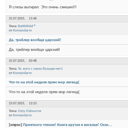
Я слезы вытирал. Это очень смешно!!!
25.07.2025,
11:46
Тема:
Battlefield ®
от
Komandarm
Да, трейлер вообще царский!
Да, трейлер вообще царский!
25.07.2025,
02:48
Тема:
Те, кого с нами больше нет:(
от
Komandarm
Что-то на этой неделе прям мор легенд(
Что-то на этой неделе прям мор легенд(
23.07.2025,
12:23
Тема:
Ozzy Osbourne
от
Komandarm
[опрос]
Приятного чтения! Книга крутая и веселая! Оззи...