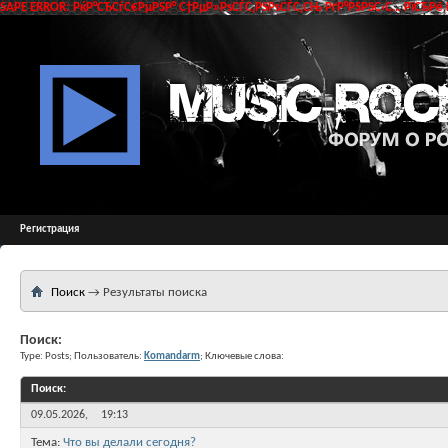
SAPE ERROR: РќР°СЂСѓС€РµРЅР° С†РµР»РѕСЃС‚РЅРѕСЃС‚СЊ РґР°РЅРЅС‹С… РїСЂРё 
Регистрация
Поиск
→
Результаты поиска
Поиск:
Type: Posts; Пользователь:
Komandarm
; Ключевые слова:
Поиск
:
09.05.2026,
19:13
Тема:
Что вы делали сегодня?