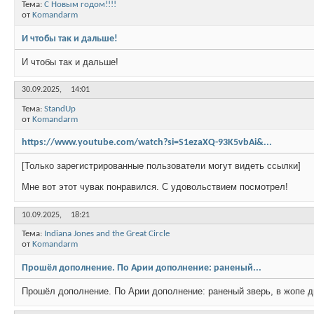
Тема:
С Новым годом!!!!
от
Komandarm
И чтобы так и дальше!
И чтобы так и дальше!
30.09.2025,
14:01
Тема:
StandUp
от
Komandarm
https://www.youtube.com/watch?si=S1ezaXQ-93K5vbAi&...
[Только зарегистрированные пользователи могут видеть ссылки]
Мне вот этот чувак понравился. С удовольствием посмотрел!
10.09.2025,
18:21
Тема:
Indiana Jones and the Great Circle
от
Komandarm
Прошёл дополнение. По Арии дополнение: раненый...
Прошёл дополнение. По Арии дополнение: раненый зверь, в жопе д