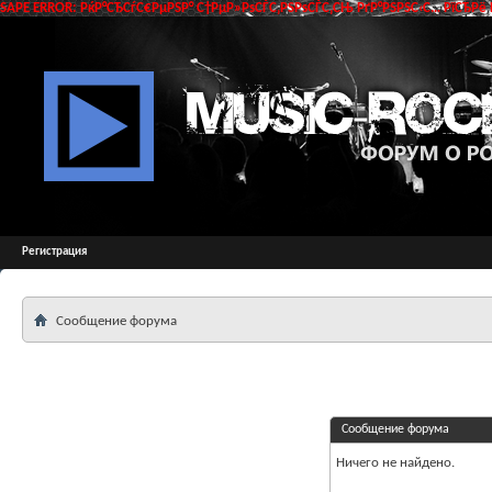
SAPE ERROR: РќР°СЂСѓС€РµРЅР° С†РµР»РѕСЃС‚РЅРѕСЃС‚СЊ РґР°РЅРЅС‹С… РїСЂРё 
Регистрация
Сообщение форума
Сообщение форума
Ничего не найдено.