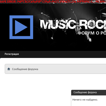
SAPE ERROR: РќР°СЂСѓС€РµРЅР° С†РµР»РѕСЃС‚РЅРѕСЃС‚СЊ РґР°РЅРЅС‹С… РїСЂРё 
Регистрация
Сообщение форума
Сообщение форума
Ничего не найдено.