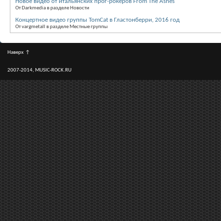
Новое видео от итальянских прог-рокеров From The Ashes
От Darkmedia в разделе Новости
Концертное видео группы TomCat в Гластонберри, 2016 год
От vargmetall в разделе Местные группы
Наверх
↑
2007-2014, MUSIC-ROCK.RU