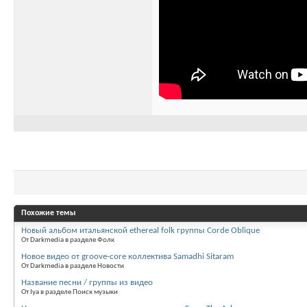
Похожие темы
Новый альбом итальянской ethereal folk группы Corde Oblique
От Darkmedia в разделе Фолк
Новое видео от groove-core коллектива Samadhi Sitaram
От Darkmedia в разделе Новости
Название песни / группы из видео
От Iya в разделе Поиск музыки