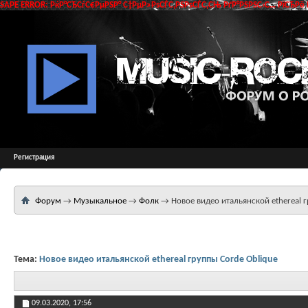
SAPE ERROR: РќР°СЂСѓС€РµРЅР° С†РµР»РѕСЃС‚РЅРѕСЃС‚СЊ РґР°РЅРЅС‹С… РїСЂРё 
Регистрация
Форум
→
Музыкальное
→
Фолк
→
Новое видео итальянской ethereal 
Тема:
Новое видео итальянской ethereal группы Corde Oblique
09.03.2020,
17:56