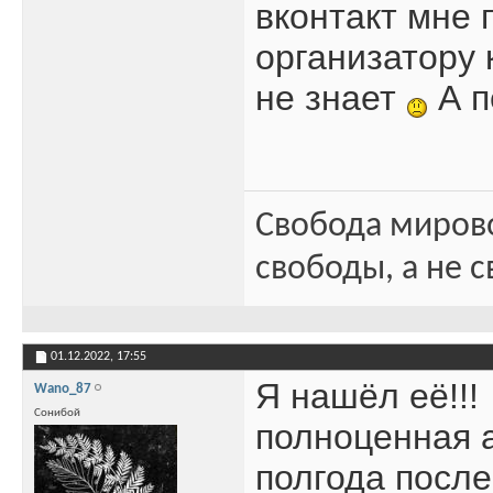
вконтакт мне 
организатору 
не знает
А п
Свобода миров
свободы, а не с
01.12.2022,
17:55
Я нашёл её!!!
Wano_87
Сонибой
полноценная 
полгода после