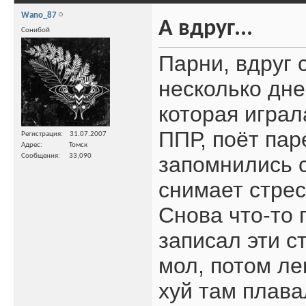
Wano_87
А вдруг...
Сонибой
Парни, вдруг 
несколько дн
которая играл
ППР, поёт паре
Регистрация
31.07.2007
Адрес
Томск
Сообщения
33,090
запомнились с
снимает стрес
Снова что-то 
записал эти с
мол, потом ле
хуй там плавал