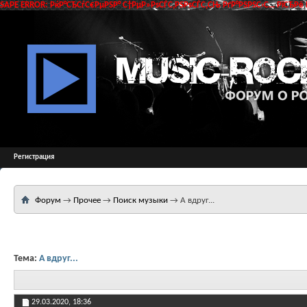
SAPE ERROR: РќР°СЂСѓС€РµРЅР° С†РµР»РѕСЃС‚РЅРѕСЃС‚СЊ РґР°РЅРЅС‹С… РїСЂРё 
Регистрация
Форум
→
Прочее
→
Поиск музыки
→
А вдруг...
Тема:
А вдруг...
29.03.2020,
18:36