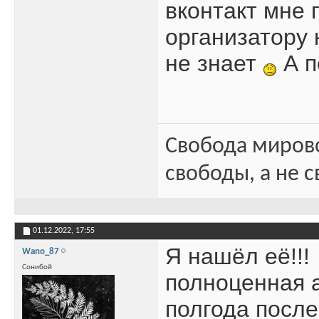
вконтакт мне 
организатору 
не знает
А п
Свобода миров
свободы, а не с
01.12.2022,
17:55
Я нашёл её!!!
Wano_87
Сонибой
полноценная 
полгода после