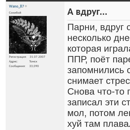
Wano_87
А вдруг...
Сонибой
Парни, вдруг 
несколько дн
которая играл
ППР, поёт паре
Регистрация
31.07.2007
Адрес
Томск
Сообщения
33,090
запомнились с
снимает стрес
Снова что-то 
записал эти с
мол, потом ле
хуй там плавал