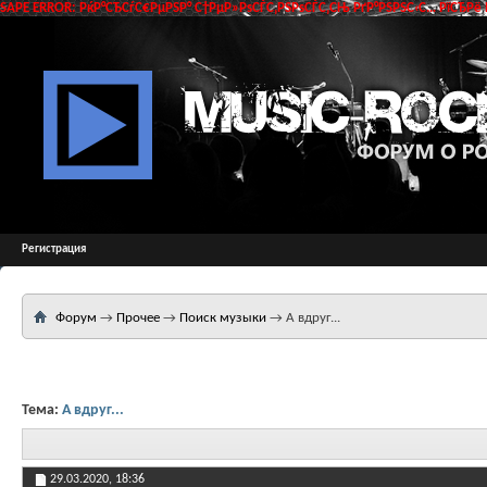
SAPE ERROR: РќР°СЂСѓС€РµРЅР° С†РµР»РѕСЃС‚РЅРѕСЃС‚СЊ РґР°РЅРЅС‹С… РїСЂРё 
Регистрация
Форум
→
Прочее
→
Поиск музыки
→
А вдруг...
Тема:
А вдруг...
29.03.2020,
18:36