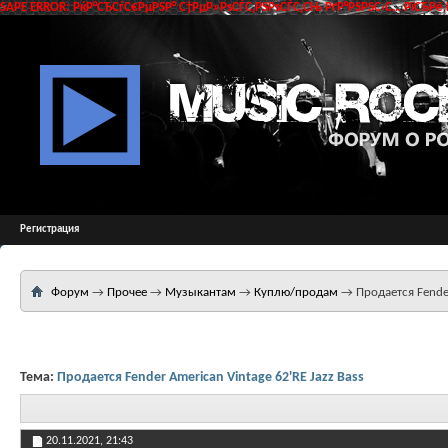
SAPE ERROR: РќР°СЂСѓС€РµРЅР° С†РµР»РѕСЃС‚РЅРѕСЃС‚СЊ РґР°РЅРЅС‹С… РїСЂРё 
Регистрация
Форум
→
Прочее
→
Музыкантам
→
Куплю/продам
→
Продается Fender
Тема:
Продается Fender American Vintage 62'RE Jazz Bass
20.11.2021,
21:43