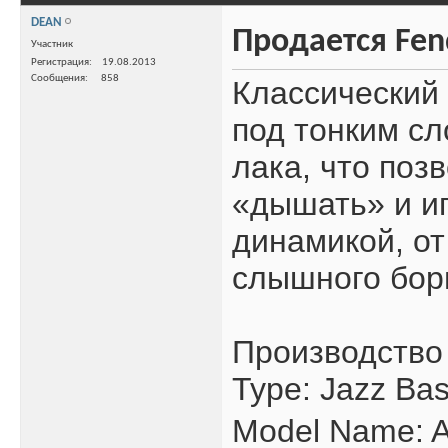
DEAN
Продается Fend
Участник
Регистрация
19.08.2013
Сообщения
858
Классический 
под тонким с
лака, что поз
«дышать» и и
динамикой, от
слышного бор
Производство
Type: Jazz Ba
Model Name: A