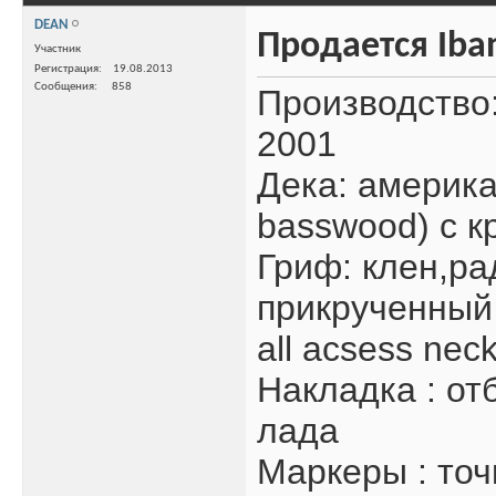
DEAN
Продается Iba
Участник
Регистрация
19.08.2013
Сообщения
858
Производство:
2001
Дека: америка
basswood) c к
Гриф: клен,р
прикрученный 
all acsess neck
Накладка : от
лада
Маркеры : точ