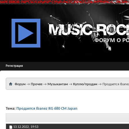
SAPE ERROR: РќР°СЂСѓС€РµРЅР° С†РµР»РѕСЃС‚РЅРѕСЃС‚СЊ РґР°РЅРЅС‹С… РїСЂРё 
Регистрация
Форум
→
Прочее
→
Музыкантам
→
Куплю/продам
→
Продается Ibane
Тема:
Продается Ibanez RG 680 CM Japan
13.12.2022,
19:53