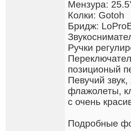
Мензура: 25.5
Колки: Gotoh
Бридж: LoPr
Звукоснимат
Ручки регулир
Переключатель
позиционый п
Певучий звук,
флажолеты, кл
с очень крас
Подробные ф