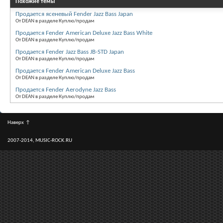
Похожие темы
Продается ясеневый Fender Jazz Bass Japan
От DEAN в разделе Куплю/продам
Продается Fender American Deluxe Jazz Bass White
От DEAN в разделе Куплю/продам
Продается Fender Jazz Bass JB-STD Japan
От DEAN в разделе Куплю/продам
Продается Fender American Deluxe Jazz Bass
От DEAN в разделе Куплю/продам
Продается Fender Aerodyne Jazz Bass
От DEAN в разделе Куплю/продам
Наверх
↑
2007-2014, MUSIC-ROCK.RU