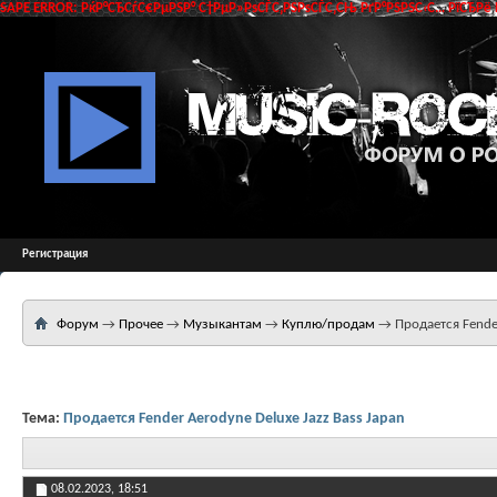
SAPE ERROR: РќР°СЂСѓС€РµРЅР° С†РµР»РѕСЃС‚РЅРѕСЃС‚СЊ РґР°РЅРЅС‹С… РїСЂРё 
Регистрация
Форум
→
Прочее
→
Музыкантам
→
Куплю/продам
→
Продается Fender
Тема:
Продается Fender Aerodyne Deluxe Jazz Bass Japan
08.02.2023,
18:51