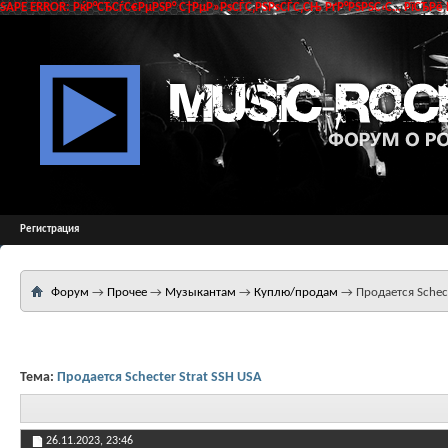
SAPE ERROR: РќР°СЂСѓС€РµРЅР° С†РµР»РѕСЃС‚РЅРѕСЃС‚СЊ РґР°РЅРЅС‹С… РїСЂРё 
Регистрация
Форум
→
Прочее
→
Музыкантам
→
Куплю/продам
→
Продается Schect
Тема:
Продается Schecter Strat SSH USA
26.11.2023,
23:46