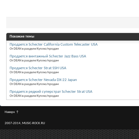
Похожие темы
Продается Schecter California Custom Telecaster USA
От DEAN в разделе Куплю/продам
Продается винтажный Schecter Jazz Bass USA
От DEAN в разделе Куплю/продам
Продается Schecter Strat SSH USA
От DEAN в разделе Куплю/продам
Продается Schecter Nevada DX-22 Japan
От DEAN в разделе Куплю/продам
Продается редкий суперстрат Schecter Strat USA
От DEAN в разделе Куплю/продам
Наверх
↑
2007-2014, MUSIC-ROCK.RU