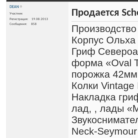
DEAN
Продается Sche
Участник
Регистрация
19.08.2013
Сообщения
858
Производств
Корпус Ольха
Гриф Североа
форма «Oval 
порожка 42мм
Колки Vintage K
Накладка гри
лад, , лады 
Звукоснимате
Neck-Seymour 