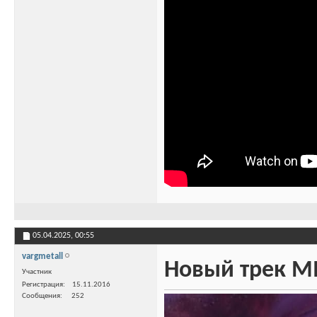
05.04.2025,
00:55
vargmetall
Новый трек MI
Участник
Регистрация
15.11.2016
Сообщения
252