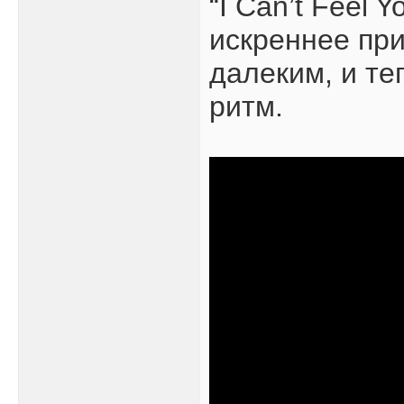
“I Can’t Feel 
искреннее при
далеким, и те
ритм.