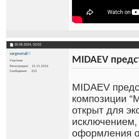
30.06.2024,
02:02
vargmetall
MIDAEV предст
Участник
Регистрация
15.11.2016
Сообщения
252
MIDAEV предс
композиции “M
открыт для эк
исключением, 
оформления об