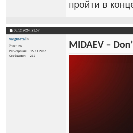
пройти в конц
08.12.2024,
21:57
vargmetall
MIDAEV – Don’
Участник
Регистрация
15.11.2016
Сообщения
252