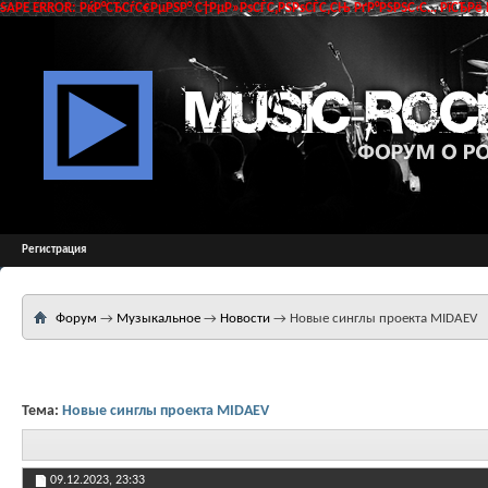
SAPE ERROR: РќР°СЂСѓС€РµРЅР° С†РµР»РѕСЃС‚РЅРѕСЃС‚СЊ РґР°РЅРЅС‹С… РїСЂРё 
Регистрация
Форум
→
Музыкальное
→
Новости
→
Новые синглы проекта MIDAEV
Тема:
Новые синглы проекта MIDAEV
09.12.2023,
23:33