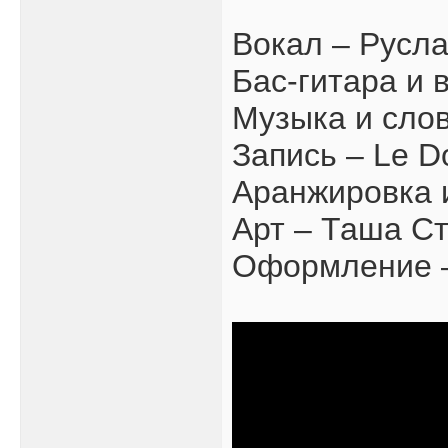
Вокал – Русл
Бас-гитара и 
Музыка и сло
Запись – Le D
Аранжировка 
Арт – Таша С
Оформление –