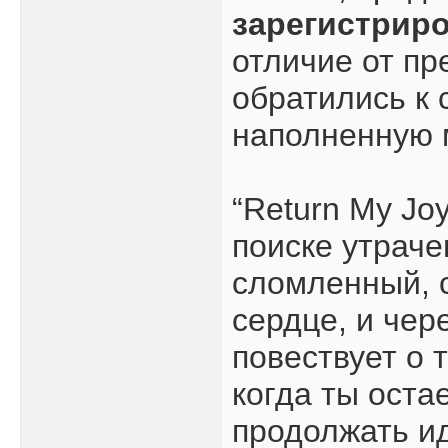
зарегистрир
отличие от пр
обратились к 
наполненную 
“Return My Jo
поиске утраче
сломленный, с
сердце, и чер
повествует о т
когда ты оста
продолжать ид