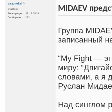
vargmetall
MIDAEV предст
Участник
Регистрация
15.11.2016
Сообщения
252
Группа MIDAEV
записанный на 
“My Fight — э
миру: “Двигай
словами, а я 
Руслан Мидае
Над синглом 