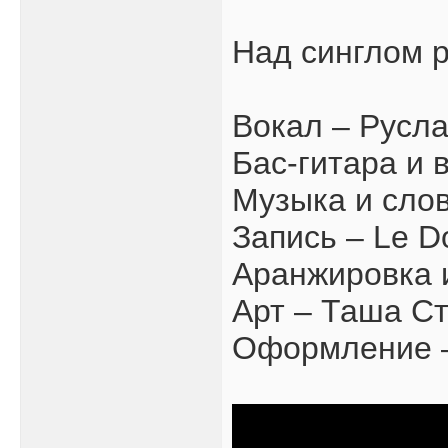
Над синглом 
Вокал – Русл
Бас-гитара и 
Музыка и сло
Запись – Le D
Аранжировка 
Арт – Таша С
Оформление –