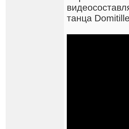
видеосоставл
танца Domitill