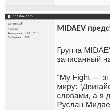
10.12.2024,
23:35
vargmetall
MIDAEV предст
Участник
Регистрация
15.11.2016
Сообщения
252
Группа MIDAEV
записанный на 
“My Fight — э
миру: “Двигай
словами, а я 
Руслан Мидае