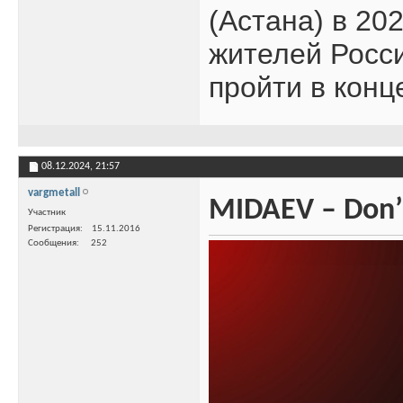
(Астана) в 20
жителей Росс
пройти в конц
08.12.2024,
21:57
vargmetall
MIDAEV – Don’
Участник
Регистрация
15.11.2016
Сообщения
252