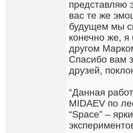
представляю э
вас те же эмоц
будущем мы см
конечно же, я
другом Марком
Спасибо вам з
друзей, покло
“Данная рабо
MIDAEV по ле
“Space” – ярк
экспериментов