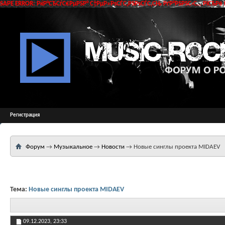
SAPE ERROR: РќР°СЂСѓС€РµРЅР° С†РµР»РѕСЃС‚РЅРѕСЃС‚СЊ РґР°РЅРЅС‹С… РїСЂРё 
Регистрация
Форум
→
Музыкальное
→
Новости
→
Новые синглы проекта MIDAEV
Тема:
Новые синглы проекта MIDAEV
09.12.2023,
23:33