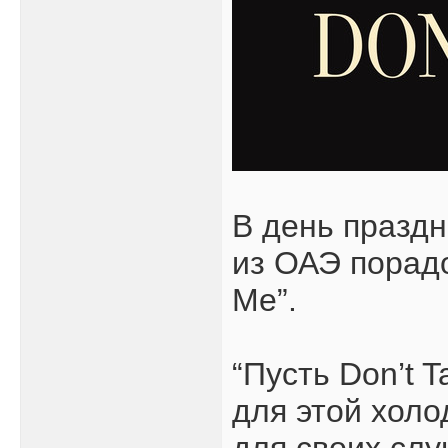
В день праздн
из ОАЭ порадо
Me”.
“Пусть Don’t 
для этой холо