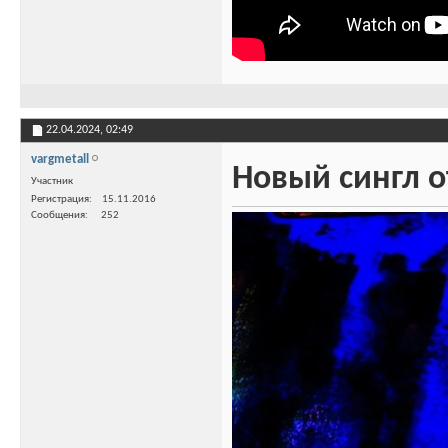
22.04.2024,
02:49
vargmetall
Новый сингл 
Участник
Регистрация
15.11.2016
Сообщения
252