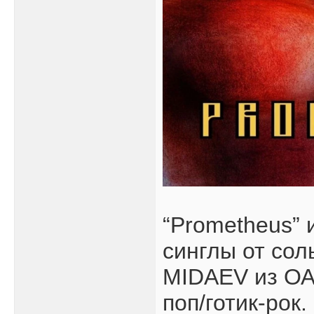
“Prometheus” 
синглы от сол
MIDAEV из ОА
поп/готик-рок.